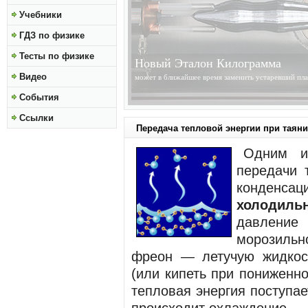
Учебники
ГДЗ по физике
Тесты по физике
Солнце Становится Ближе
Видео
получены изображения высокого разрешения Солнц
обсерватории Solar Dynamics Observatory...
»»»
События
Ссылки
Передача тепловой энергии при таян
Одним и
передачи 
конденсац
холодиль
давлени
морозиль
фреон — летучую жидкос
(или кипеть при пониженн
тепловая энергия поступа