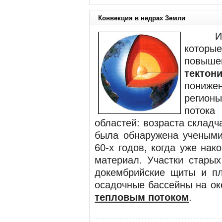
Конвекция в недрах Земли
Из ге
которы
повыше
текто
понижен
регионы
потока
областей: возраста складч
была обнаружена учеными
60-х годов, когда уже на
материал. Участки старых
докембрийские щиты и пл
осадочные бассейны на ок
тепловым потоком
.