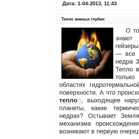
Дата: 1-04-2013, 11:43
Тепло земных глубин
О том,
знают 
гейзеры
— все 
недра З
Тепло в
только
областях гидротермальн
поверхности. А что проис
тепло
, выходящее нару
планеты, какие термич
недрах? Остывает Земля
механизма происхождени
возникают в первую оче