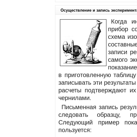
Осуществление и запись эксперимент
Когда и
прибор с
схема из
составны
записи ре
самого эк
показани
в приготовленную таблицу
записывать эти результаты
расчеты подтверждают их 
чернилами.
Письменная запись резул
следо­вать образцу, п
Следующий пример по­ка
пользуется: