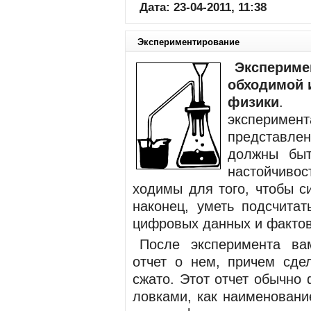
Дата: 23-04-2011, 11:38
Экспериментирование
Экспери
обходимой 
физики
. Д
эксперим
представлен
должны быт
настой­чив
ходимы для того, чтобы си
наконец, уметь подсчитат
цифровых данных и фактов
После эксперимента ва
отчет о нем, причем сдел
сжато. Этот отчет обыч­но
ловками, как
наименование