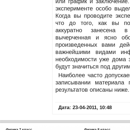
или
график
и
заключение
эксперименте особо выде
Ког­да вы проводите эксп
что до того, как вы по
аккуратно занесена в
вычерченная и ясно об
произведенных вами дей
важней­шими видами ин
необходимости уже дома з
будут значиться под другим
Наиболее часто допуска
запи­сывании материала
результатов
описаны ниже.
Дата: 23-04-2011, 10:48
Физика 7 класс
Физика 8 класс