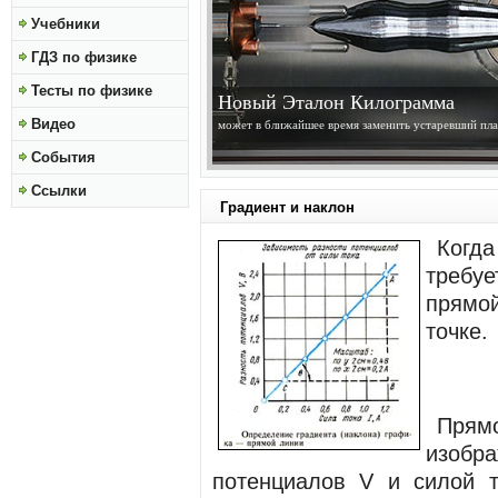
Учебники
ГДЗ по физике
Тесты по физике
Солнце Становится Ближе
Видео
получены изображения высокого разрешения Солнц
обсерватории Solar Dynamics Observatory...
»»»
События
Ссылки
Градиент и наклон
Когда
требуе
прямой
точке.
Прям
изобра
потенциалов
V
и силой т