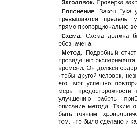
Заголовок.
Проверка зако
Пояснение
.
Закон Гука у
превыша­ются пределы у
прямо пропорционально ве­
Схема.
Схема должна б
обозначена.
Метод.
Подробный отчет
проведению эксперимента
времени. Он должен со­дер
чтобы другой человек, не
его, мог успешно повтор
меры предосторож­ности
улучшению работы при
описание метода. Таким о
быть точным, хронологич
том, что было сделано и ка