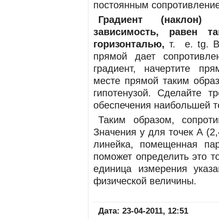
постоянным сопротивлени
Градиент (наклон)
зависимость, равен т
горизонталью,
т. е. tg. 
прямой дает сопро­тивле
градиент, начер­тите пр
месте прямой таким образ
гипо­тенузой. Сделайте т
обеспечения наи­большей т
Таким образом, сопроти
Значения
у
для точек
А
(2
линейка, помещен­ная п
поможет определить это то
единица измерения указ
физической величины.
Дата: 23-04-2011, 12:51