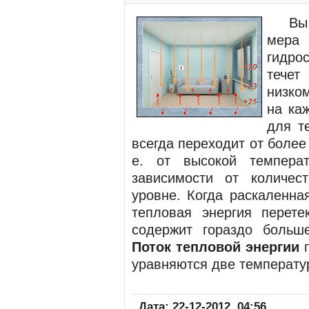
Вы у
мера
гидро
течет
низко
на ка
для т
всегда переходит от более 
е. от высокой темпера
зависимости от количес
уровне. Когда раскаленна
тепловая энергия перете
содержит гораздо больше
Поток тепловой энергии
п
уравняются две температу
Дата: 22-12-2012, 04:56