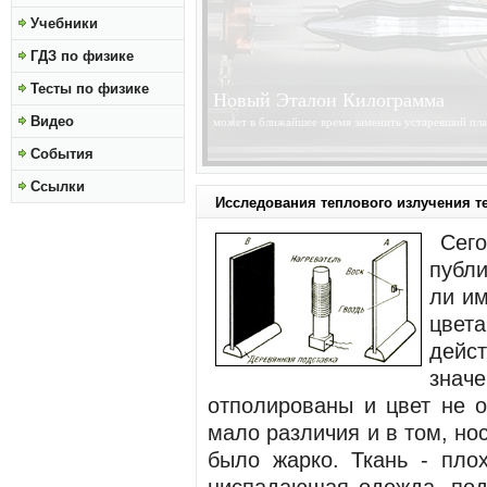
Учебники
ГДЗ по физике
Тесты по физике
Солнце Становится Ближе
Видео
получены изображения высокого разрешения Солнц
обсерватории Solar Dynamics Observatory...
»»»
События
Ссылки
Исследования теплового излучения т
Сег
публ
ли им
цвет
дейст
знач
отполированы и цвет не о
мало различия и в том, но
было жарко. Ткань - пло