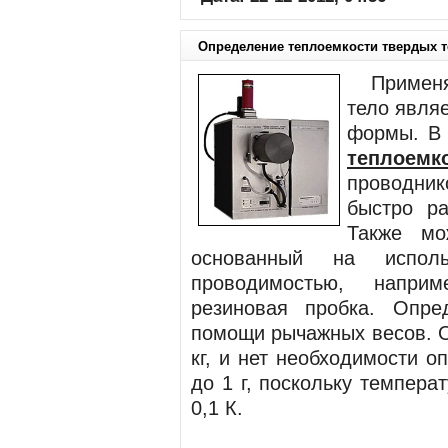
Определение теплоемкости твердых т
Применяе
тело явля
формы. В 
теплоемк
проводник
быстро ра
Также мо
основанный на испол
проводимостью, напри
резиновая пробка. Опре
помощи рычажных весов.
кг, и нет необходимости 
до 1 г, поскольку темпера
0,1 К.