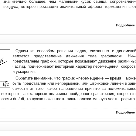
значительно большее, чем маленький кусок свинца, сопротивле­ни
воздуха, которое производит зна­чительный эффект торможения в от
Подробнее 
Одним из способом решения за­дач, связанных с динамикой
является представление движения тела графи­чески. Ниж
представлены графики, кото­рые показывают движение различны
частиц, подчеркивают векторный ха­рактер перемещения, скорост
и уско­рения.
Обратите внимание, что график «перемещение — время» може
быть представлен или непре­рывной, или штриховой линией в зави
симости от того, какое направление принято за положительное
 векторные, а скалярные величины пройденного расстояния, скорости 
­рости du / dt, то нужно показывать лишь положительную часть графика.
Подробнее 