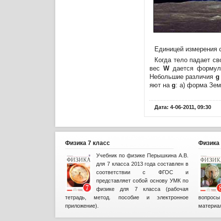
Единицей измерения с
Когда тело падает св
вес
W
дается форму
Небольшие различия
g
яют на
g
: а) форма Зем
Дата: 4-06-2011, 09:30
Физика 7 класс
Физика 
Учебник по физике Перышкина А.В.
для 7 класса 2013 года составлен в
соответствии с ФГОС и
представляет собой основу УМК по
физике для 7 класса (рабочая
тетрадь, метод. пособие и электронное
вопрос
приложение).
материа