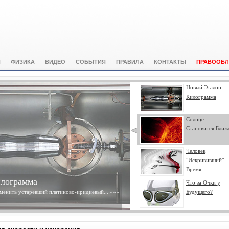
И
ФИЗИКА
ВИДЕО
СОБЫТИЯ
ПРАВИЛА
КОНТАКТЫ
ПРАВООБЛ
Новый Эталон
Килограмма
Солнце
Становится Ближ
Человек
"Искрививший"
Время
ся Ближе
Что за Очки у
ого разрешения Солнца с космической
Будущего?
 Observatory...
»»»