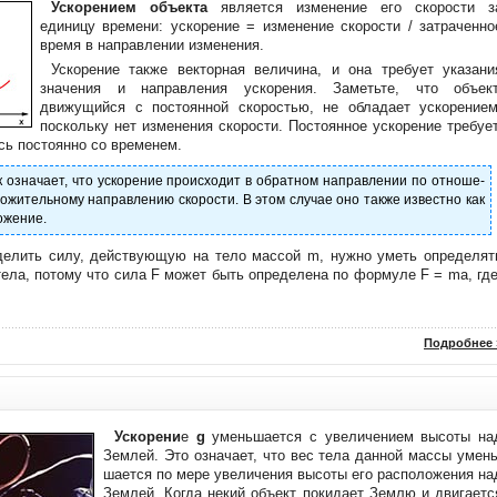
Ускорением объекта
является из­менение его скорости з
единицу вре­мени: ускорение = изменение скорости / затраченно
время в направлении изменения.
Ускорение также векторная величи­на, и она требует указани
значения и направления ускорения. Заметьте, что объект
движущийся с постоянной скоростью, не обладает ускорением
поскольку
нет изменения
скорости. Постоянное ускорение требует
ь постоянно со вре­менем.
 означает, что ускорение происходит в обратном направлении по отноше­
ожительному направлению скорости. В этом случае оно также известно как
ожение.
делить силу, действующую на тело массой m, нужно уметь определят
тела, потому что сила F может быть определена по формуле F = ma, где
Подробнее 
Ускорени
е
g
уменьшается с увели­чением высоты на
Землей. Это озна­чает, что вес тела данной массы умень
шается по мере увеличения высоты его расположения на
Землей. Когда не­кий объект покидает Землю и двигает­с