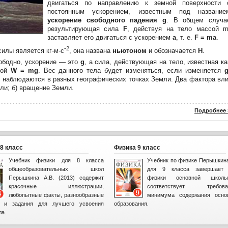
дви­гаться по направлению к земной по­верхности 
постоянным ускорением, известным под название
ускорение свободного падения g
. В общем случа
результирующая сила
F
, действуя на тело массой m
заставляет его дви­гаться с ускорением
а
, т. е.
F = ma
.
-2
илы явля­ется кг-м-с
, она названа
ньюто­ном
и обозначается
Н
.
ободно, уско­рение — это
g
,
а сила, действую­щая на тело, известная ка
лой
W = mg
. Вес данно­го тела будет изменяться, если из­меняется
g
наблюдаются в разных географичес­ких точках Земли. Два фактора вли
ли; б) вра­щение Земли.
Подробнее 
8 класс
Физика 9 класс
Учебник физики для 8 класса
Учебник по физике Перышкина
общеобразовательных школ
для 9 класса завершает 
Перышкина А.В. (2013) содержит
физики основной шко
красочные иллюстрации,
соответствует требова
любопытные факты, разнообразные
минимума содержания осно
ы и задания для лучшего усвоения
образования.
ла.