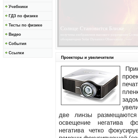
Учебники
ГДЗ по физике
Тесты по физике
Солнце Становится Ближе
Видео
получены изображения высокого разрешения Солнц
обсерватории Solar Dynamics Observatory...
»»»
События
Ссылки
Проекторы и увеличители
При
прое
печа
плен
зад
увели
две линзы размещаются
освещение негатива фо
негатива четко фокусиру