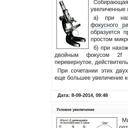
Собирающа
увеличенные 
а) при на
фокусного ра
образуется 
простом микр
б) при нахо
двойным фокусом 2f л
перевернутое, действитель
При сочетании этих дву
еще большее увеличение к
Дата: 8-09-2014, 09:48
Угловое увеличение
М
оп