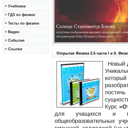
Учебники
ГДЗ по физике
Тесты по физике
Солнце Становится Ближе
Видео
получены изображения высокого разрешения Солнц
обсерватории Solar Dynamics Observatory...
»»»
События
Ссылки
Открытая Физика 2.6 части I и II. Физ
Новый 
Уникал
котор
разобра
постичь
сущност
Курс
«О
для учащихся и пре
общеобразовательных учр