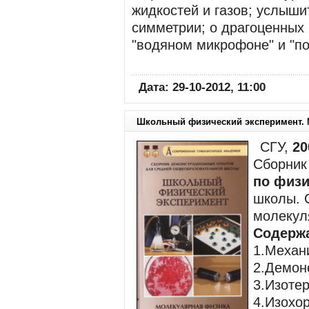
жидкостей и газов; услыши
симметрии; о драгоценных 
"водяном микрофоне" и "п
Дата: 29-10-2012, 11:00
Школьный физический эксперимент. 
СГУ,
20
Сборник
по физи
школы. 
молекул
Содерж
1.Механ
2.Демон
3.Изоте
4.Изохо