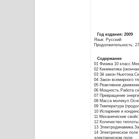
Год издания: 2009
Язык: Русский
Продолжительность: 2
Содержание
01 Физика 10 класс.Ме
02 Кинематика (оконча
03 3й закон Ньютона.С
04 Закон всемирного т
05 Реактивное движени
06 Мощность.Работа си
07 Превращение энерги
08 Масса молекул.Осно
09 Температура (продо
10 Испарение и конден
11 Механические свойс
12 Количество теплоты
13 Электродинамика.За
14 Электрическое поле
электрическом поле