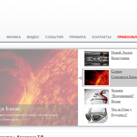
И
ФИЗИКА
ВИДЕО
СОБЫТИЯ
ПРАВИЛА
КОНТАКТЫ
ПРАВООБЛ
Новый Эталон
Килограмма
Солнце
Становится Ближ
Человек
"Искрививший"
Время
ся Ближе
Что за Очки у
ого разрешения Солнца с космической
Будущего?
 Observatory...
»»»