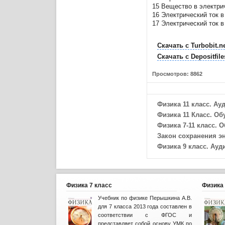
15 Вещество в электри
16 Электрический ток 
17 Электрический ток в
Скачать с Turbobit.n
Скачать с
Depositfil
Просмотров: 8862
Физика 11 класс. Ау
Физика 11 Класс. О
Физика 7-11 класс. 
Закон сохранения э
Физика 9 класс. Ауд
Физика 7 класс
Физика 
Учебник по физике Перышкина А.В.
для 7 класса 2013 года составлен в
соответствии с ФГОС и
представляет собой основу УМК по