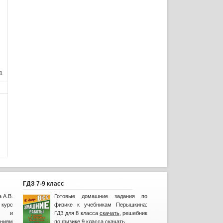
1
ГДЗ 7-9 класс
 А.В.
Готовые домашние задания по
курс
физике к учебникам Перышкина:
лы и
ГДЗ для 8 класса
скачать
, решебник
ниям
по физике 9 класса
скачать.