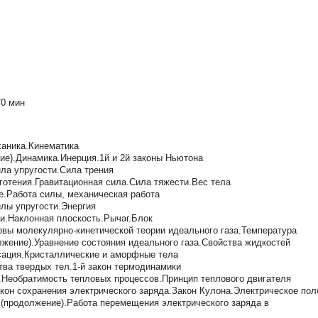
70 мин
ханика.Кинематика
ние).Динамика.Инерция.1й и 2й законы Ньютона
ила упругости.Сила трения
яготения.Гравитационная сила.Сила тяжести.Вес тела
е.Работа силы, механическая работа
лы упругости.Энергия
и.Наклонная плоскость.Рычаг.Блок
вы молекулярно-кинетической теории идеального газа.Температура
лжение).Уравнение состояния идеального газа.Свойства жидкостей
сация.Кристаллические и аморфные тела
тва твердых тел.1-й закон термодинамики
.Необратимость тепловых процессов.Принцип теплового двигателя
кон сохранения электрического заряда.Закон Кулона.Электрическое пол
 (продолжение).Работа перемещения электрического заряда в