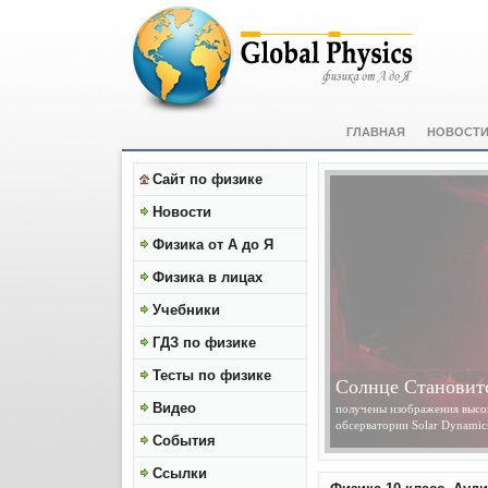
ГЛАВНАЯ
НОВОСТ
Сайт по физике
Новости
Физика от А до Я
Физика в лицах
Учебники
ГДЗ по физике
Тесты по физике
Солнце Становит
Видео
получены изображения высок
обсерватории Solar Dynamics
События
Ссылки