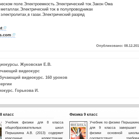
ческом поле.Электроемкость.Электрический ток.Закон Ома
в металлах.Электрический ток в полупроводниках
 электролитах,в газах.Электрический разряд
et
es.com
Опубликовано: 08.12.201
диокурсы. Жуковская Е.В.
бучающий видеокурс
Обучающий видеокурс. 160 уроков
нергии
иокурс. Горькова И.
8 класс
Физика 9 класс
Учебник физики для 8 класса
Учебник по физике Перышкина
общеобразовательных школ
для 9 класса завершает 
Перышкина А.В. (2013) содержит
физики основной шко
красочные иллюстрации,
соответствует требова