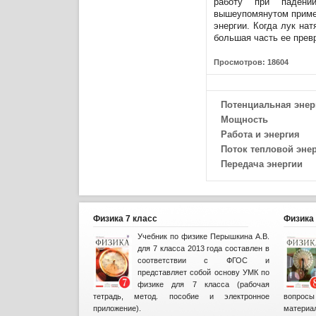
работу при паден
вышеупомянутом приме
энергии. Когда лук нат
большая часть ее прев
Просмотров: 18604
Потенциальная энер
Мощность
Работа и энергия
Поток тепловой эне
Передача энергии
Физика 7 класс
Физика 
Учебник по физике Перышкина А.В.
для 7 класса 2013 года составлен в
соответствии с ФГОС и
представляет собой основу УМК по
физике для 7 класса (рабочая
тетрадь, метод. пособие и электронное
вопрос
приложение).
материа