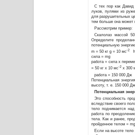
С тех пор как Давид
луков, пулями из руже
для разрушительных це
тем больше она может 
Рассмотрим пример:
Скалолаз массой 50
Определите проделан
потенциальную энерги
-2
m = 50 кг g = 10 мс
h 
сила = mg
работа = сила х перем
-2
= 50 кг х 10 мс
х 300 
работа = 150 000 Дж
Потенциальная энергия
высоту, т. е. 150 000 Дж
Потенциальная энер
Это способность про
вследствие своего пол
тело поднимается над
работа по преодолению
тела. Как и ранее, про
пройденное телом = mg
Если на высоте тело 