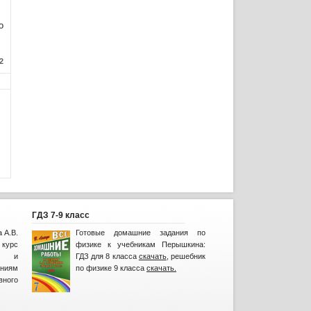
о
2
ГДЗ 7-9 класс
 А.В.
Готовые домашние задания по
курс
физике к учебникам Перышкина:
лы и
ГДЗ для 8 класса
скачать
, решебник
ниям
по физике 9 класса
скачать.
вного