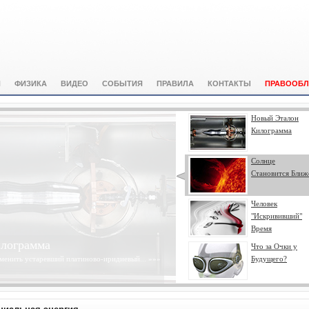
И
ФИЗИКА
ВИДЕО
СОБЫТИЯ
ПРАВИЛА
КОНТАКТЫ
ПРАВООБЛ
Новый Эталон
Килограмма
Солнце
Становится Ближ
Человек
"Искрививший"
Время
ся Ближе
Что за Очки у
ого разрешения Солнца с космической
Будущего?
 Observatory...
»»»