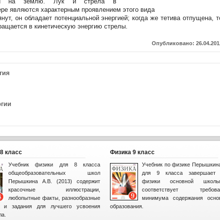
ии на землю. Лук и стрела в
ре являются характерным проявлением этого вида
янут, он обладает потенциальной энергией; когда же тетива отпущена, т
ращается в кинетическую энергию стрелы.
Опубликовано: 26.04.201
гия
ргии
8 класс
Физика 9 класс
Учебник физики для 8 класса
Учебник по физике Перышкина
общеобразовательных школ
для 9 класса завершает 
Перышкина А.В. (2013) содержит
физики основной шко
красочные иллюстрации,
соответствует требова
любопытные факты, разнообразные
минимума содержания осно
ы и задания для лучшего усвоения
образования.
ла.