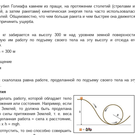
 убил Голиафа камнем из пращи, на протяжении столетий (стрелами и
й, а затем ракетами) кинетическая энергия тела часто использовалас
лей. Общеизвестно, что чем больше ракета и чем быстрее она движется
причинить ущерба.
 кг забирается на высоту 300 м над уровнем земной поверхности
ную им работу по подъему своего тела на эту высоту и отсюда ег
ю.
= 300 м
ещение
м
 скалолаза равна работе, проделанной по подъему своего тела на эт
.
гия
делать работу, которой обладает тело
ожения или состояния. Например, если
 Землей, то должна быть проделана
 силы притяжения Землей, т. е. веса
деланная работа = сила х расстояние,
 х h = mgh.
отпустить, то оно способно совершить