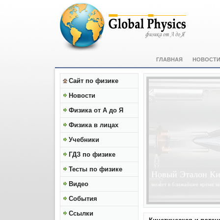
ГЛАВНАЯ
НОВОСТ
Сайт по физике
Новости
Физика от А до Я
Физика в лицах
Учебники
ГДЗ по физике
Тесты по физике
Солнце Становит
Видео
получены изображения высок
обсерватории Solar Dynamics
События
Ссылки