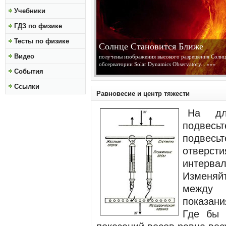
Учебники
ГДЗ по физике
Тесты по физике
Солнце Становится Ближе
Видео
получены изображения высокого разрешения Солнц
обсерватории Solar Dynamics Observatory...
»»»
События
Ссылки
Равновесие и центр тяжести
На дл
подвесьт
подвес
отверсти
интерва
Изменяйт
между 
показан
Где бы 