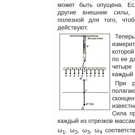
может быть опущена. Ес
другие внешние силы, 
полезной для того, что
действуют.
Тепе
измери
которо
по ее д
четыре
каждый 
При р
полага
сконцен
известн
Cила п
каждый из отрезков масса
ω
, ω
, ω
, ω
соответств
1
2
3
4