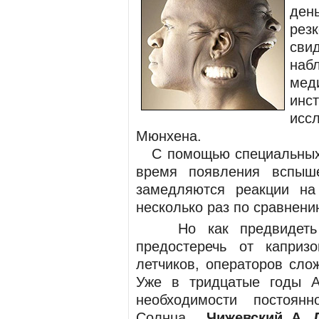
ден
ре
св
на
мед
инс
исс
Мюнхена.
С помощью специальных п
время появления вспыш
замедляются реакции на
несколько раз по сравнени
Но как предвидеть в
предостеречь от каприз
летчиков, операторов сл
Уже в тридцатые годы А
необходимости постоянн
Солнца.
Чижевский А. 