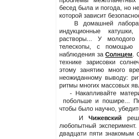
проблемы межпланетных 
бесед была и погода, но не
которой зависит безопасно
В домашней лаборатор
индукционные катушки,
растворы... У молодого
телескопы, с помощью 
наблюдения за
Солнцем
.
технике зарисовки солне
этому занятию много вр
неожиданному выводу: ри
ритмы многих массовых яв
- Накапливайте материа
побольше и пошире... По
чтобы было научно, убедит
И
Чижевский
реши
любопытный эксперимент.
двадцати пяти знакомым 