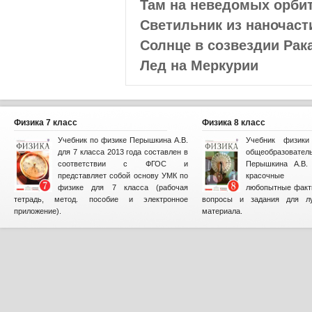
Там на неведомых орби
Светильник из наночаст
Солнце в созвездии Рак
Лед на Меркурии
Физика 7 класс
Физика 8 класс
Учебник по физике Перышкина А.В.
Учебник физик
для 7 класса 2013 года составлен в
общеобразова
соответствии с ФГОС и
Перышкина А.В. 
представляет собой основу УМК по
красочные и
физике для 7 класса (рабочая
любопытные факт
тетрадь, метод. пособие и электронное
вопросы и задания для лу
приложение).
материала.