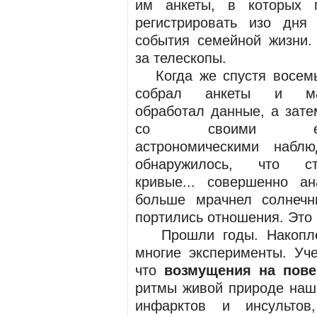
им анкеты, в которых п
регистрировать изо дня
события семейной жизни.
за телескопы.
Когда же спустя восемь
собрал анкеты и мат
обработал данные, а зате
со своими ежед
астрономическими наблю
обнаружилось, что ста
кривые... совершенно а
больше мрачнел солнеч
портились отношения. Это
Прошли годы. Накоплен
многие эксперименты. Уч
что
возмущения на пове
ритмы живой природе наше
инфарктов и инсультов