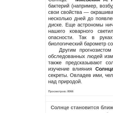
бактерий (например, возб
свои свойства — окрашива
несколько дней до появле
диске. Еще астрономы нич
нашего коварного свети
опасности. Так в рука
биологический барометр со
Другим прогнозистом о
обследованных людей изме
также предсказывают со
изучение влияния
Солнц
секреты. Овладев ими, че
над природой.
Просмотров: 8066
Солнце становится бли