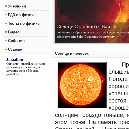
Учебники
ГДЗ по физике
Тесты по физике
Солнце Становится Ближе
Видео
получены изображения высокого разрешения Солнц
обсерватории Solar Dynamics Observatory...
»»»
События
Ссылки
Солнце и человек
Jinstall.ru
Прогн
Сигналки!
jinstall.ru
цены на
установку сигнализации с
слышим
автозапуском в Москве.
jinstall.ru
Погода
хороши
успешн
состоян
хороше
солнцем гораздо тоньше, 
этом позже. На память при