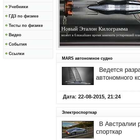
Учебники
ГДЗ по физике
Тесты по физике
Солнце Становится Ближе
Видео
получены изображения высокого разрешения Солнц
обсерватории Solar Dynamics Observatory...
»»»
События
Ссылки
MARS автономное судно
Ведется разр
автономного к
Дата: 22-08-2015, 21:24
Электроспорткар
В Австралии 
спорткар