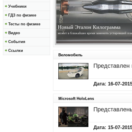
Учебники
ГДЗ по физике
Тесты по физике
Солнце Становится Ближе
Видео
получены изображения высокого разрешения Солнц
обсерватории Solar Dynamics Observatory...
»»»
События
Ссылки
Веломобиль
Представлен 
Дата: 16-07-2015
Microsoft HoloLens
Представлены
Дата: 15-07-2015